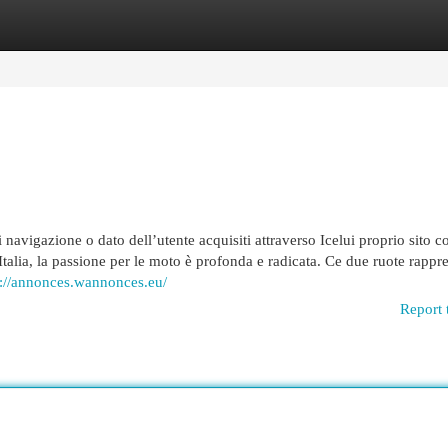
egories
Register
Login
navigazione o dato dell’utente acquisiti attraverso Icelui proprio sito co
 Italia, la passione per le moto è profonda e radicata. Ce due ruote rapp
s://annonces.wannonces.eu/
Report 