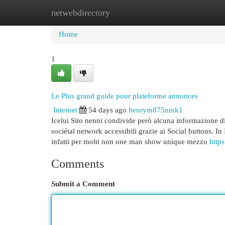
netwebdirectory
Home
New Site Listings
Add Site
Cat
Home
1
Le Plus grand guide pour plateforme annonces
Internet
54 days ago
henrym875nmk1
Icelui Sito nenni condivide però alcuna informazione di 
sociétal network accessibili grazie ai Social buttons. In
infatti per molti non one man show unique mezzo
http
Comments
Submit a Comment