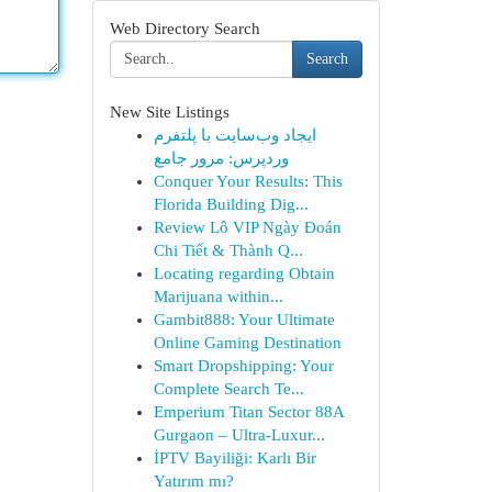
Web Directory Search
Search
New Site Listings
ایجاد وب‌سایت با پلتفرم
وردپرس: مرور جامع
Conquer Your Results: This
Florida Building Dig...
Review Lô VIP Ngày Đoán
Chi Tiết & Thành Q...
Locating regarding Obtain
Marijuana within...
Gambit888: Your Ultimate
Online Gaming Destination
Smart Dropshipping: Your
Complete Search Te...
Emperium Titan Sector 88A
Gurgaon – Ultra-Luxur...
İPTV Bayiliği: Karlı Bir
Yatırım mı?