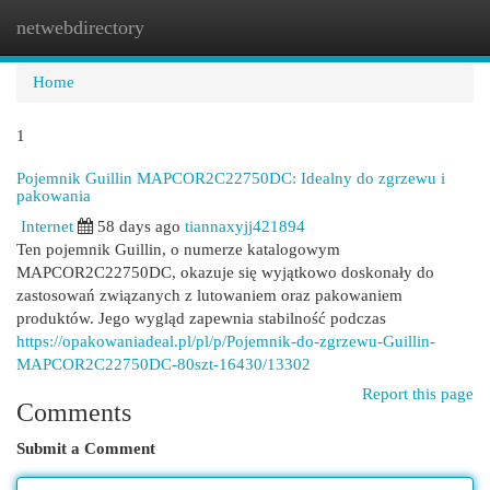
netwebdirectory
Togg
navi
Home
1
Pojemnik Guillin MAPCOR2C22750DC: Idealny do zgrzewu i
pakowania
Internet
58 days ago
tiannaxyjj421894
Ten pojemnik Guillin, o numerze katalogowym
MAPCOR2C22750DC, okazuje się wyjątkowo doskonały do
zastosowań związanych z lutowaniem oraz pakowaniem
produktów. Jego wygląd zapewnia stabilność podczas
https://opakowaniadeal.pl/pl/p/Pojemnik-do-zgrzewu-Guillin-
MAPCOR2C22750DC-80szt-16430/13302
Report this page
Comments
Submit a Comment