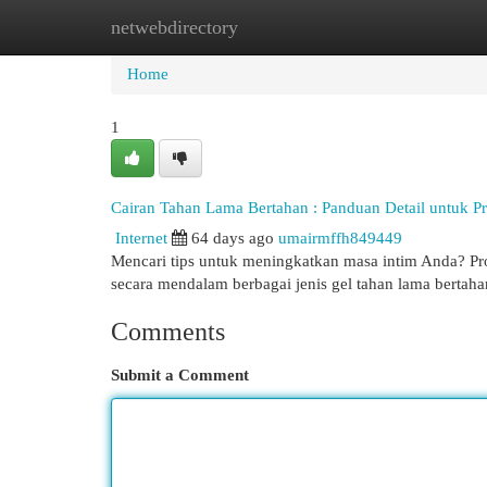
netwebdirectory
Home
New Site Listings
Add Site
Cat
Home
1
Cairan Tahan Lama Bertahan : Panduan Detail untuk Pr
Internet
64 days ago
umairmffh849449
Mencari tips untuk meningkatkan masa intim Anda? Pro
secara mendalam berbagai jenis gel tahan lama bertah
Comments
Submit a Comment