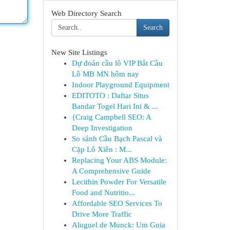
Web Directory Search
Search
New Site Listings
Dự đoán cầu lô VIP Bắt Cầu
Lô MB MN hôm nay
Indoor Playground Equipment
EDITOTO : Daftar Situs
Bandar Togel Hari Ini & ...
{Craig Campbell SEO: A
Deep Investigation
So sánh Cầu Bạch Pascal và
Cặp Lô Xiên : M...
Replacing Your ABS Module:
A Comprehensive Guide
Lecithin Powder For Versatile
Food and Nutritio...
Affordable SEO Services To
Drive More Traffic
Aluguel de Munck: Um Guia