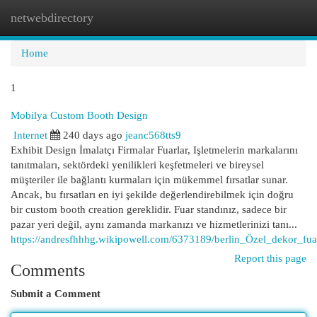
netwebdirectory
Togg
navi
Home
1
Mobilya Custom Booth Design
Internet
240 days ago
jeanc568tts9
Exhibit Design İmalatçı Firmalar Fuarlar, Işletmelerin markalarını
tanıtmaları, sektördeki yenilikleri keşfetmeleri ve bireysel
müşteriler ile bağlantı kurmaları için mükemmel fırsatlar sunar.
Ancak, bu fırsatları en iyi şekilde değerlendirebilmek için doğru
bir custom booth creation gereklidir. Fuar standınız, sadece bir
pazar yeri değil, aynı zamanda markanızı ve hizmetlerinizi tanı...
https://andresfhhhg.wikipowell.com/6373189/berlin_Özel_dekor_fua
Report this page
Comments
Submit a Comment