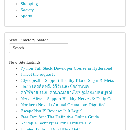
Shopping
Society
Sports
Web Directory Search
New Site Listings
Python Full Stack Developer Course in Hyderabad...
I meet the request .
Glycopezil – Support Healthy Blood Sugar & Meta...
abr55 เครดิตฟรี: วิธีรับและข้อกำหนด
ค่าใช้จ่าย รปภ: คำนวณอย่างไร? คู่มือฉบับสมบูรณ์
Nerve Alive – Support Healthy Nerves & Daily Co...
Northern Nevada Animal Cremation: Dignified ...
EscapePlan IS Review: Is It Legit?
Free Text for : The Definitive Online Guide
5 Simple Techniques For Calculate a1c
Limited Edition: Don't Miss Out!