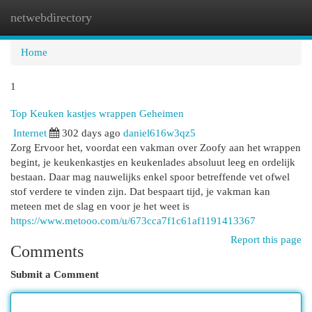
netwebdirectory
Togg
navi
Home
1
Top Keuken kastjes wrappen Geheimen
Internet
302 days ago
daniel616w3qz5
Zorg Ervoor het, voordat een vakman over Zoofy aan het wrappen
begint, je keukenkastjes en keukenlades absoluut leeg en ordelijk
bestaan. Daar mag nauwelijks enkel spoor betreffende vet ofwel
stof verdere te vinden zijn. Dat bespaart tijd, je vakman kan
meteen met de slag en voor je het weet is
https://www.metooo.com/u/673cca7f1c61af1191413367
Report this page
Comments
Submit a Comment