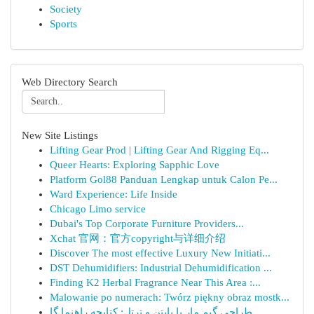
Society
Sports
Web Directory Search
New Site Listings
Lifting Gear Prod | Lifting Gear And Rigging Eq...
Queer Hearts: Exploring Sapphic Love
Platform Gol88 Panduan Lengkap untuk Calon Pe...
Ward Experience: Life Inside
Chicago Limo service
Dubai's Top Corporate Furniture Providers...
Xchat 官网：官方copyright与详细介绍
Discover The most effective Luxury New Initiati...
DST Dehumidifiers: Industrial Dehumidification ...
Finding K2 Herbal Fragrance Near This Area :...
Malowanie po numerach: Twórz piękny obraz mostk...
طراحی گیم مار با پایتن و ترتل: کتابچه راهنما گا...