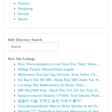
Science
Shopping
Society
Sports
Web Directory Search
New Site Listings
How Www.naijaprey.tv can Save You Time, Stress,...
Willige Frauen D&uuml;rfen nageln
Melbourne Test and Tag Services: Your Safety Ch...
Soi Bạch Thủ Đề MB - Bảng Kép MB Chính Xác N...
Locating The Mathematics At-Home Tutor ...
MB Win2888 Asia - Bạch Thủ 333: Dò Soi Toàn D...
Spolaryzowane Okulary UV400: Twój Idealny Partn...
질필러 시술, 만족도 높은 이유가 뭘까?
Uners&auml;ttliche Muschi Beim Sperma in der Fr...
Winrate777: Tingkatkan Peluang Menangmu di Slot...