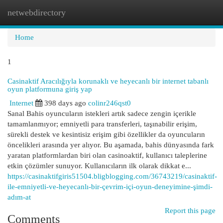
netwebdirectory
Togg
navi
Home
1
Casinaktif Aracılığıyla korunaklı ve heyecanlı bir internet tabanlı
oyun platformuna giriş yap
Internet
398 days ago
colinr246qst0
Sanal Bahis oyuncuların istekleri artık sadece zengin içerikle
tamamlanmıyor; emniyetli para transferleri, taşınabilir erişim,
sürekli destek ve kesintisiz erişim gibi özellikler da oyuncuların
öncelikleri arasında yer alıyor. Bu aşamada, bahis dünyasında fark
yaratan platformlardan biri olan casinoaktif, kullanıcı taleplerine
etkin çözümler sunuyor. Kullanıcıların ilk olarak dikkat e...
https://casinaktifgiris51504.bligblogging.com/36743219/casinaktif-
ile-emniyetli-ve-heyecanlı-bir-çevrim-içi-oyun-deneyimine-şimdi-
adım-at
Report this page
Comments