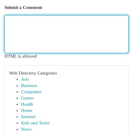
Submit a Comment
HTML is allowed
Web Directory Categories
Arts
Business
Computers
Games
Health
Home
Internet
Kids and Teens
News