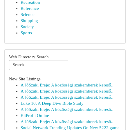
Recreation
Reference
Science
Shopping
Society
Sports
Web Directory Search
New Site Listings
A JóSzaki Ereje: A közösségi szakemberek kereső...
A JóSzaki Ereje: A közösségi szakemberek kereső...
A JóSzaki Ereje: A közösségi szakemberek kereső...
Luke 10: A Deep Dive Bible Study
A JóSzaki Ereje: A közösségi szakemberek kereső...
BitProfit Online
A JóSzaki Ereje: A közösségi szakemberek kereső...
Social Network Trending Updates On New 5222 game