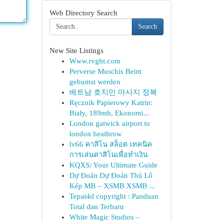
Web Directory Search
Search
New Site Listings
Www.rvght.com
Perverse Muschis Beim
gebumst werden
베트남 호치민 마사지 정복
Ręcznik Papierowy Katrin:
Biały, 189mb, Ekonomi...
London gatwick airport to
london heathrow
lv66 คาสิโน สล็อต เทคนิค
การเล่นคาสิโนเพื่อทำเงิน
KQXS: Your Ultimate Guide
Dự Đoán Dự Đoán Thủ Lô
Kép MB – XSMB XSMB ...
Tepat4d copyright : Panduan
Total dan Terbaru
White Magic Studios –