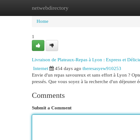
netwebdirectory
Home
New Site Listings
Add Site
Cat
Home
1
Livraison de Plateaux-Repas à Lyon : Express et Délici
Internet
454 days ago
theresasyew910253
Envie d'un repas savoureux et sans effort à Lyon ? Opte
pressés. Que vous soyez à la recherche d'un déjeuner é
Comments
Submit a Comment