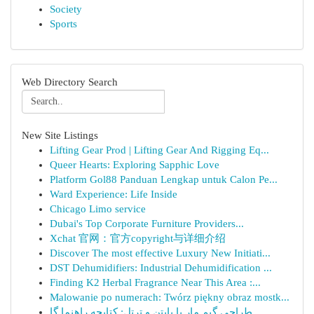
Society
Sports
Web Directory Search
New Site Listings
Lifting Gear Prod | Lifting Gear And Rigging Eq...
Queer Hearts: Exploring Sapphic Love
Platform Gol88 Panduan Lengkap untuk Calon Pe...
Ward Experience: Life Inside
Chicago Limo service
Dubai's Top Corporate Furniture Providers...
Xchat 官网：官方copyright与详细介绍
Discover The most effective Luxury New Initiati...
DST Dehumidifiers: Industrial Dehumidification ...
Finding K2 Herbal Fragrance Near This Area :...
Malowanie po numerach: Twórz piękny obraz mostk...
طراحی گیم مار با پایتن و ترتل: کتابچه راهنما گا...