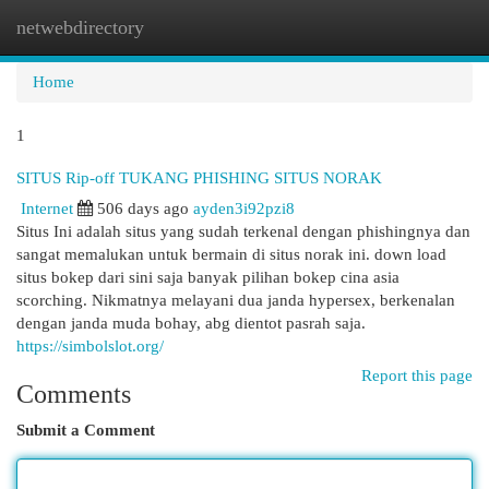
netwebdirectory
Togg
navi
Home
1
SITUS Rip-off TUKANG PHISHING SITUS NORAK
Internet
506 days ago
ayden3i92pzi8
Situs Ini adalah situs yang sudah terkenal dengan phishingnya dan
sangat memalukan untuk bermain di situs norak ini. down load
situs bokep dari sini saja banyak pilihan bokep cina asia
scorching. Nikmatnya melayani dua janda hypersex, berkenalan
dengan janda muda bohay, abg dientot pasrah saja.
https://simbolslot.org/
Report this page
Comments
Submit a Comment