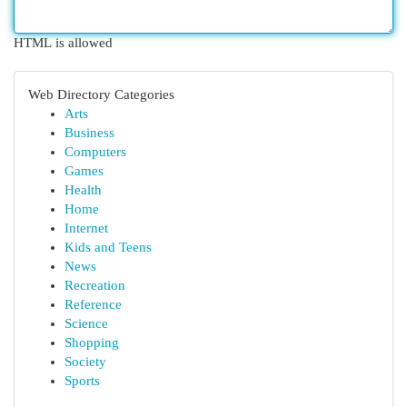
HTML is allowed
Web Directory Categories
Arts
Business
Computers
Games
Health
Home
Internet
Kids and Teens
News
Recreation
Reference
Science
Shopping
Society
Sports