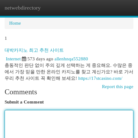
netwebdirectory
Togg
navi
Home
1
대박카지노 최고 추천 사이트
Internet
573 days ago
allenhnqa552880
충동적인 판단 없이 주의 깊게 선택하는 게 중요해요. 수많은 중
에서 가장 믿을 만한 온라인 카지노를 찾고 계신가요? 바로 가서
우리 추천 사이트 꼭 확인해 보세요!
https://17stcasino.com/
Report this page
Comments
Submit a Comment